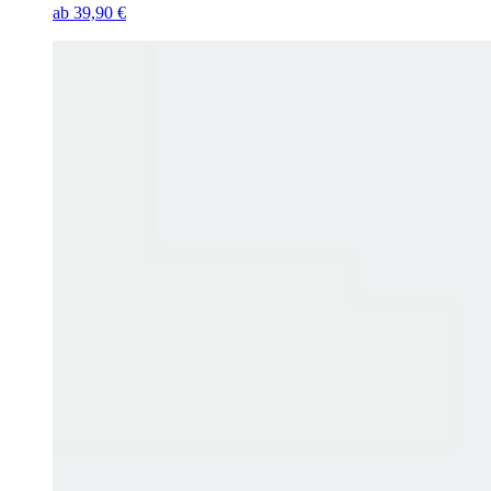
ab
39,90 €